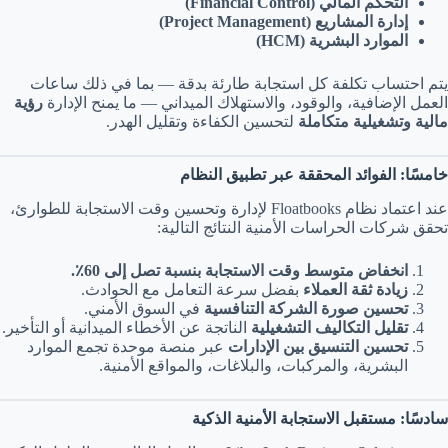
التحكم المالي (Financial Control)
إدارة المشاريع (Project Management)
الموارد البشرية (HCM)
يتم احتساب تكلفة كل استجابة طارئة بدقة — بما في ذلك ساعات
العمل الإضافية، والوقود، والاستهلاك الميداني — ما يمنح الإدارة
رؤية
مالية وتشغيلية متكاملة
لتحسين الكفاءة وتقليل الهدر.
خامسًا: الفوائد المحققة عبر تطبيق النظام
عند اعتماد نظام Floatbooks لإدارة وتحسين وقت الاستجابة للطوارئ،
تحقق شركات الحراسات الأمنية النتائج التالية:
انخفاض متوسط وقت الاستجابة بنسبة تصل إلى 60٪.
زيادة ثقة العملاء
بفضل سرعة التعامل مع الحوادث.
تحسين صورة الشركة التنافسية
في السوق الأمني.
تقليل التكاليف التشغيلية
الناتجة عن الأخطاء الميدانية أو التأخير.
تحسين التنسيق بين الإدارات
عبر منصة موحدة تجمع الموارد
البشرية، والمركبات، والبلاغات، والمواقع الأمنية.
سادسًا: مستقبل الاستجابة الأمنية الذكية