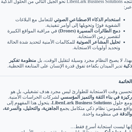
تتجه LibenLark Business Solutions نحو الجيل التالي من الحلول الذكية
عبر:
استخدام الذكاء الاصطناعي الصوتي
للتعامل مع البلاغات
الشفوية فورًا وتحويلها إلى أوامر تنفيذية.
دمج الطائرات المسيرة (Drones)
في مراقبة المواقع الكبيرة
لتقصير زمن الاستجابة.
تحليل المشاعر الصوتية
للمكالمات الأمنية لتحديد شدة الحالة
وتحديد أولويات الاستجابة.
بهذا، لا يصبح النظام مجرد وسيلة لتقليل الوقت، بل
منظومة تفكير
ذكية
تدير الميدان بكفاءة تفوق قدرة الإنسان على المتابعة اللحظية.
الخاتمة
تحسين وقت الاستجابة للطوارئ ليس مجرد هدف تشغيلي، بل هو
ركيزة في بناء الثقة والتميز المؤسسي
لشركات الحراسات الأمنية.
ومع حلول
LibenLark Business Solutions
، يتحول هذا المفهوم إلى
واقع ملموس: نظام ذكي متكامل يجمع
الجاهزية، والتحليل، والسرعة،
والدقة
في منظومة واحدة.
إنها ليست استجابة أسرع فقط…