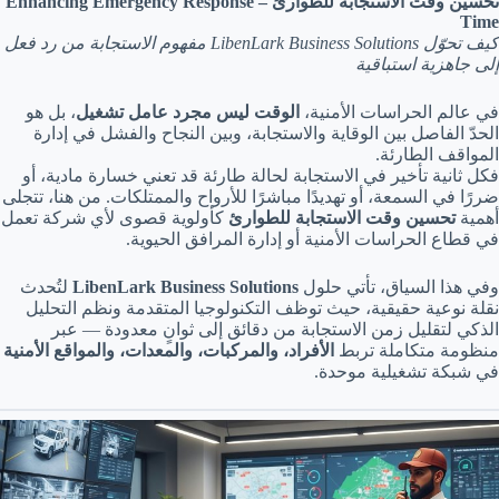
تحسين وقت الاستجابة للطوارئ – Enhancing Emergency Response
Time
كيف تحوّل LibenLark Business Solutions مفهوم الاستجابة من رد فعل
إلى جاهزية استباقية
في عالم الحراسات الأمنية،
الوقت ليس مجرد عامل تشغيل
، بل هو
الحدّ الفاصل بين الوقاية والاستجابة، وبين النجاح والفشل في إدارة
المواقف الطارئة.
فكل ثانية تأخير في الاستجابة لحالة طارئة قد تعني خسارة مادية، أو
ضررًا في السمعة، أو تهديدًا مباشرًا للأرواح والممتلكات. من هنا، تتجلى
أهمية
تحسين وقت الاستجابة للطوارئ
كأولوية قصوى لأي شركة تعمل
في قطاع الحراسات الأمنية أو إدارة المرافق الحيوية.
وفي هذا السياق، تأتي حلول
LibenLark Business Solutions
لتُحدث
نقلة نوعية حقيقية، حيث توظف التكنولوجيا المتقدمة ونظم التحليل
الذكي لتقليل زمن الاستجابة من دقائق إلى ثوانٍ معدودة — عبر
منظومة متكاملة تربط
الأفراد، والمركبات، والمعدات، والمواقع الأمنية
في شبكة تشغيلية موحدة.