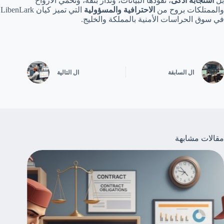
بل
استجابة أذكى
، تقودها البيانات، وتدار بثقة، وتحمي الأرواح
والممتلكات بروح من
الاحترافية والمسؤولية
التي تميز كيان LibenLark
في سوق الحراسات الأمنية بالمملكة والخليج.
ال
السابقة
ال
التالية
مقالات مشابهة