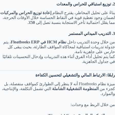
2. توزيع استباقي للحراس والمعدات
بناءً على تحليل المخاطر، يقترح النظام
إعادة توزيع الحراس والمركبات
لضمان وجود تغطية قوية في النقاط الحساسة خلال الأوقات الحرجة،
مما يقلل احتمالية تأخر الاستجابة بنسبة تصل إلى
50٪
.
3. التدريب الميداني المستمر
من خلال وحدة التدريب داخل
نظام HCM في Floatbooks ERP
، يتم
جدولة تدريبات استباقية لمحاكاة المواقف الطارئة، بحيث يبقى كل
حارس على جاهزية تامة.
كما يتم تحليل أداء الفرق أثناء هذه التدريبات وإدخال التحسينات تلقائيًا
في جداول الجاهزية.
رابعًا: الارتباط المالي والتشغيلي لتحسين الكفاءة
ميزة نظام Floatbooks أنه لا ينظر إلى الطوارئ كمواقف منفصلة، بل
كجزء من
المنظومة التشغيلية الشاملة
التي تشمل التكلفة، والإنتاجية،
والموارد.
من خلال الربط مع وحدات: