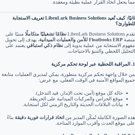
مما يجعل اتخاذ القرار عملية بطيئة ومعقدة.
ثانيًا: كيف تُعيد LibenLark Business Solutions تعريف الاستجابة
للطوارئ؟
تقدم LibenLark Business Solutions
نظامًا تشغيليًا متكاملًا
مبنيًا على
منصة
Floatbooks ERP للأمن والعمليات الميدانية
، يهدف إلى تحويل
مفهوم الاستجابة من عملية يدوية إلى
نظام ذكي استباقي
يعتمد على
التحليل اللحظي والتنبؤ بالاحتياجات.
1. المراقبة اللحظية عبر لوحة تحكم مركزية
من خلال واجهة تحكم مركزية متطورة، يمكن لمديري العمليات متابعة
جميع المواقع الأمنية في الوقت الفعلي، مع عرض:
حالة كل موقع (آمن، تحت الإنذار، قيد التدخل).
موقع الحراس والمركبات الميدانية على الخريطة.
بيانات البلاغات الحديثة والتاريخ الزمني لكل استجابة.
هذه الصورة الكاملة تُمكّن المدير من
اتخاذ قرارات فورية دقيقة
بناءً
على موقع الحدث وأقرب الموارد المتاحة.