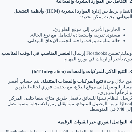
2. التكامل بين الموارد البشرية والميدانية
النظام يربط بين
إدارة الموارد البشرية (HCM)
و
أنظمة التشغيل
الميداني
، بحيث يمكن تحديد:
الحارس الأقرب إلى موقع الطوارئ.
مستوى تدريبه واستعداده للتعامل مع نوع الحالة.
حالة مناوبته ووقت راحته لتجنب الإرهاق الميداني.
وبذلك تضمن Floatbooks إرسال
العنصر المناسب في الوقت المناسب
،
دون تأخير أو ارتباك في توزيع المهام.
3. التتبع الذكي للمركبات والمعدات (IoT Integration)
من خلال وحدة
تتبع المركبات والمعدات المتنقلة
، يتم حساب أقصر
مسار للوصول إلى موقع البلاغ، مع تحديث فوري لحالة الطريق
والزحام المروري.
يُرسل النظام تنبيهًا للسائق بأفضل طريق متاح، بينما يتلقى المركز
إشعارًا بزمن الوصول المتوقع، مما يقلل زمن الاستجابة بنسبة تصل
إلى
40٪
في المتوسط.
4. التواصل الفوري عبر القنوات الرقمية
باستخدام نظام الرسائل الداخلية والاتصال المشفر داخل Floatbooks