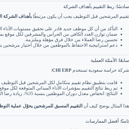
سادسًا: ربط التقييم بأهداف الشركة
تقييم المرشحين قبل التوظيف يجب أن يكون مرتبطًا
بأهداف الشركة الت
التأكد من أن كل موظف جديد قادر على تحقيق مستويات الأداء ال
ضمان توازن العدد الكافي من الحراس والمشرفين لكل موقع بما ي
تحسين رضا العملاء من خلال فرق مؤهلة وملتزمة.
دعم استراتيجية الاحتفاظ بالموظفين من خلال اختيار مرشحين يتو
سابعًا: الأمثلة العملية
شركة حراسة سعودية تستخدم
CHI ERP
:
قامت بتطبيق نظام تقييم متكامل لكل المرشحين قبل التوظيف يش
تم ربط نتائج التقييم بمؤشرات الأداء الميداني المتوقعة لكل موقع
النتائج: انخفاض معدل دوران الموظفين بنسبة 35%، زيادة رضا العملاء بنسبة 28%، وتحسين كفاءة الفرق بنسبة 40%.
هذا المثال يوضح كيف أن
التقييم المسبق للمرشحين يحوّل عملية التوظي
ثامنًا: أفضل الممارسات