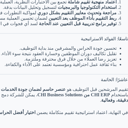
اعتماد منهجية تقييم شاملة
تجمع بين الاختبارات النظرية، العملي
استخدام التكنولوجيا والبرمجيات
لتسجيل وتحليل البيانات بدقة.
مراجعة وتحديث معايير التقييم بشكل دوري
لمواكبة التطورات في
ربط التقييم بأداء الموظف بعد التعيين
لضمان تحسين العملية مستق
توفير برامج تدريبية قبل التعيين عند الحاجة
لسد أي فجوات في ال
تاسعًا: الفوائد الاستراتيجية
تحسين جودة الحراس والمشرفين منذ بداية التوظيف.
تقليل تكاليف دوران الموظفين وخسارة العقود نتيجة سوء الأداء.
تعزيز رضا العملاء من خلال فرق محترفة وملتزمة.
بناء ثقافة عمل احترافية ومؤسسية تعتمد على الأداء والكفاءة.
عاشرًا: الخاتمة
تقييم المرشحين قبل التوظيف هو
عنصر حاسم لضمان جودة الخدمات ف
باستخدام
CHI ERP من CHI Business Solutions
، يمكن للشركة دمج نت
دقيقة، وفعالية
.
في النهاية، اعتماد استراتيجية تقييم متكاملة يضمن
اختيار أفضل الحراس