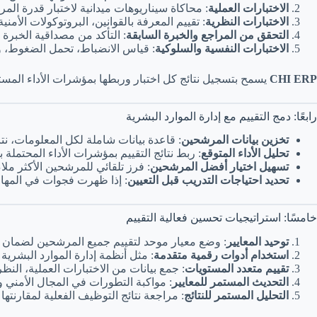
الاختبارات العملية
: محاكاة سيناريوهات ميدانية لاختبار قدرة المر
الاختبارات النظرية
: تقييم المعرفة بالقوانين، البروتوكولات الأمن
التحقق من المراجع والخبرة السابقة
: التأكد من مصداقية الخبرة 
الاختبارات النفسية والسلوكية
: قياس الانضباط، تحمل الضغوط، 
CHI ERP
يسمح بتسجيل نتائج كل اختبار وربطها بمؤشرات الأداء المست
رابعًا: دمج التقييم مع إدارة الموارد البشرية
تخزين بيانات المرشحين
: قاعدة بيانات شاملة لكل المعلومات، نتائ
تحليل الأداء المتوقع
: ربط نتائج التقييم بمؤشرات الأداء المحتملة بع
تسهيل اختيار أفضل المرشحين
: فرز تلقائي للمرشحين الأكثر مل
تحديد احتياجات التدريب قبل التعيين
: إذا ظهرت فجوات في المهار
خامسًا: استراتيجيات تحسين فعالية التقييم
توحيد المعايير
: وضع معيار موحد لتقييم جميع المرشحين لضمان ال
استخدام أدوات رقمية متقدمة
: مثل أنظمة إدارة الموارد البشرية 
تقييم متعدد المستويات
: جمع بيانات من الاختبارات العملية، ال
التحديث المستمر للمعايير
: مواكبة التطورات في المجال الأمني وت
التحليل المستمر للنتائج
: مراجعة نتائج التوظيف الفعلية لمقارنتها ب