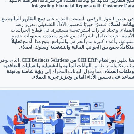
دمج التقارير المالية مع بيانات العملاء في شركات الحراسة الأمنية –
Integrating Financial Reports with Customer Data
في عصر التحول الرقمي، أصبحت القدرة على
دمج التقارير المالية مع
بيانات العملاء
عنصرًا حيويًا لتحسين الأداء التشغيلي، تعزيز رضا
العملاء، واتخاذ قرارات استراتيجية مستنيرة. في قطاع الحراسات
الأمنية، حيث تتعامل الشركات مع عقود متعددة، مستويات خدمة
متنوعة، وأعداد كبيرة من الحراس والمواقع، يتيح هذا الدمج
تحليلاً
متكاملًا يجمع بين الجوانب المالية والتشغيلية وسلوك العملاء
.
هنا يظهر دور
نظام CHI ERP من CHI Business Solutions
، الذي يوفر
بيئة متكاملة تربط بين
البيانات المالية والتشغيلية والعمليات التعاقدية
وملفات العملاء
، مما يحوّل البيانات المجزأة إلى
رؤية شاملة ودقيقة
تساعد على تحسين الأداء المالي وتعزيز تجربة العملاء
.