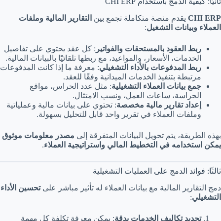
ثانيًا: كيفية الدمج باستخدام CHI ERP
CHI ERP
يقدم منصة متكاملة تجمع بين
التقارير المالية وملفات
العملاء وبيانات التشغيل
:
ربط العقود بالمستحقات والفواتير
: كل عقد يحتوي على تفاصيل
الخدمات، الأسعار، والمواعيد، مع ربطها تلقائيًا بالبيانات المالية.
ربط المدفوعات بالأداء التشغيلي
: معرفة ما إذا كانت المدفوعات
مرتبطة بتنفيذ الخدمات الميدانية وفقًا للعقد.
جمع بيانات العملاء التشغيلية
: مثل عدد الحراس، مواقع
الحراسة، ساعات العمل، ونسب الامتثال.
إعداد تقارير مالية مخصصة
: تحتوي على بيانات مالية وعملياتية
وملفات العملاء في تقرير واحد قابل للتحليل بسهولة.
بهذه الطريقة، يتم تحويل البيانات المتفرقة إلى
مصدر معلومات موثوق
يمكن استخدامه في التخطيط المالي واستراتيجية العملاء
.
ثالثًا: فوائد الدمج على العمليات التشغيلية
دمج التقارير المالية مع بيانات العملاء له تأثير مباشر على
تحسين الأداء
التشغيلي
:
تحديد تكاليف الخدمات بدقة
: يمكن معرفة تكلفة كل مهمة