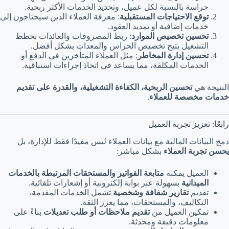
حراسة بالنسبة لكل عميل، وتحديد الخدمات الأكثر ربحية.
توقع الاحتياجات المستقبلية
: معرفة العملاء الذين سيحتاجون إلى
خدمات إضافية أو تمديد العقود.
تحسين تخصيص الموارد
: ربط المصروفات والعائدات بخطط
التشغيل يتيح تخصيص الحراس والمعدات بشكل أفضل.
تحسين إدارة المخاطر
: مثل العملاء المتأخرين في الدفع أو
الخدمات المكلفة، مما يساعد في اتخاذ إجراءات استباقية.
النتيجة هي
تحسين الربحية، الكفاءة التشغيلية، والقدرة على تقديم
خدمات مخصصة للعملاء
.
رابعًا: تعزيز تجربة العميل
دمج البيانات المالية مع بيانات العملاء ليس مفيدًا فقط للإدارة، بل
يحسن تجربة العملاء
بشكل مباشر:
العميل يمكنه
متابعة الفواتير والمستحقات المرتبطة بالخدمات
الميدانية
بسهولة عبر بوابة إلكترونية أو إشعارات تلقائية.
تقديم
تقارير شفافة وشخصية
تشمل الخدمات المقدمة،
التكاليف، والمستحقات، مما يعزز الثقة.
تمكين العميل من
تقديم ملاحظات أو طلب تعديلات
بناءً على
معلومات دقيقة ومحدثة.