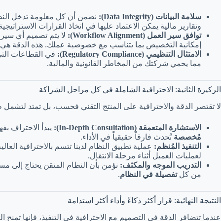
سلامة البيانات (Data Integrity):
نضمن أن كل معلومة تدخل النظام
وتقارير مالية يمكن الاعتماد عليها في اتخاذ القرارات الاستراتيجية
توافق سير العمل (Workflow Alignment):
لا يتم تصميم أي سير عمل (Workflow) في أنظمتنا بشكل عشوائي. بل يتم تحلي
إمكانية التخصيص بما يتناسب مع خصوصية عملك. هذه الدقة هي 
الامتثال التنظيمي (Regulatory Compliance):
في القطاعات التي 
مما يحمي شركتك من المخاطر القانونية والمالية.
الركيزة الثانية: الاحترافية الشاملة في كل مراحل الشراكة
لا تقتصر الدقة والاحترافية على المنتج التقني فحسب، بل تمتد لتشمل ط
الاستشارة المتعمقة (In-Depth Consultation):
يبدأ الاحتراف بفه
مُخصصة
تُحدث فارقاً حقيقياً في الأداء.
التنفيذ المُنظم:
عملية تطبيق النظام لدينا تتسم بالاحترافية العا
لعمليات العميل أثناء مرحلة الانتقال.
التدريب الموجه والمكثف:
نؤمن بأن النظام المتقن يحتاج إلى مس
من كل
تفصيلة في النظام
.
النتيجة النهائية: قرار أكثر ذكاءً وأداء أكثر استدامة
عندما تتضافر الدقة في التصميم مع الاحترافية في التنفيذ، فإنها تمنح 