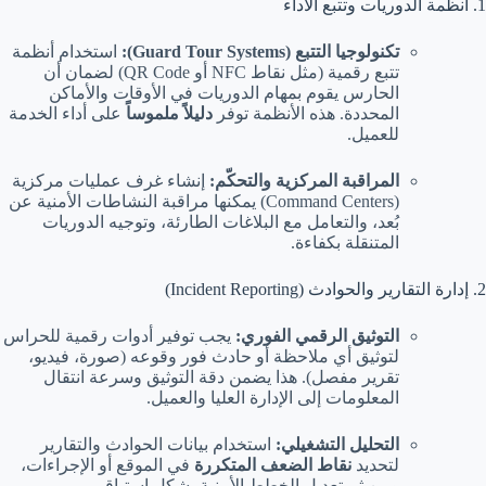
1. أنظمة الدوريات وتتبع الأداء
تكنولوجيا التتبع (Guard Tour Systems):
استخدام أنظمة
تتبع رقمية (مثل نقاط NFC أو QR Code) لضمان أن
الحارس يقوم بمهام الدوريات في الأوقات والأماكن
المحددة. هذه الأنظمة توفر
دليلاً ملموساً
على أداء الخدمة
للعميل.
المراقبة المركزية والتحكّم:
إنشاء غرف عمليات مركزية
(Command Centers) يمكنها مراقبة النشاطات الأمنية عن
بُعد، والتعامل مع البلاغات الطارئة، وتوجيه الدوريات
المتنقلة بكفاءة.
2. إدارة التقارير والحوادث (Incident Reporting)
التوثيق الرقمي الفوري:
يجب توفير أدوات رقمية للحراس
لتوثيق أي ملاحظة أو حادث فور وقوعه (صورة، فيديو،
تقرير مفصل). هذا يضمن دقة التوثيق وسرعة انتقال
المعلومات إلى الإدارة العليا والعميل.
التحليل التشغيلي:
استخدام بيانات الحوادث والتقارير
لتحديد
نقاط الضعف المتكررة
في الموقع أو الإجراءات،
ومن ثم تعديل الخطط الأمنية بشكل استباقي.