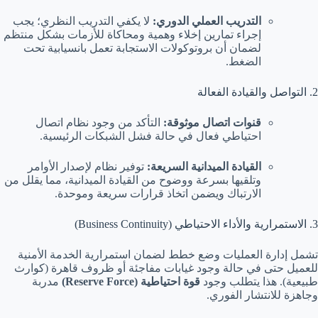
التدريب العملي الدوري:
لا يكفي التدريب النظري؛ يجب
إجراء تمارين إخلاء وهمية ومحاكاة للأزمات بشكل منتظم
لضمان أن بروتوكولات الاستجابة تعمل بانسيابية تحت
الضغط.
2. التواصل والقيادة الفعالة
قنوات اتصال موثوقة:
التأكد من وجود نظام اتصال
احتياطي فعال في حالة فشل الشبكات الرئيسية.
القيادة الميدانية السريعة:
توفير نظام لإصدار الأوامر
وتلقيها بسرعة ووضوح من القيادة الميدانية، مما يقلل من
الارتباك ويضمن اتخاذ قرارات سريعة وموحدة.
3. الاستمرارية والأداء الاحتياطي (Business Continuity)
تشمل إدارة العمليات وضع خطط لضمان استمرارية الخدمة الأمنية
للعميل حتى في حالة وجود غيابات مفاجئة أو ظروف قاهرة (كوارث
طبيعية). هذا يتطلب وجود
قوة احتياطية (Reserve Force)
مدربة
وجاهزة للانتشار الفوري.