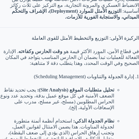
الانضباط العسكري والمرونة التجارية، مع التركيز على ثلاث ركائز
أساسية:
التوزيع الأمثل للموارد (Deployment)، الإشراف والتحكّم
الميداني، والاستجابة الفورية للأزمات.
الركيزة الأولى: التوزيع والتخطيط الأمثل للقوى العاملة
في قطاع الأمن، المورد الأكثر قيمة هو
وقت الحارس وكفاءته
. الإدارة
الفعالة للعمليات تبدأ بضمان أن الحارس المناسب يتواجد في المكان
الصحيح وفي الوقت المحدد، وهذا يتطلب دقة لا متناهية:
1. إدارة الجدولة والتناوبات (Scheduling Management)
تحليل متطلبات الموقع (Site Analysis):
يجب تحديد نقاط
الضعف الأمنية في كل موقع عميل بدقة، وتحديد عدد ونوع
الحراس المطلوبين (مسلح، غير مسلح، مدرب على
الإسعافات الأولية، إلخ).
نظام الجدولة الذكي:
استخدام أنظمة أتمتة متطورة
لجدولة المناوبات. هذا يضمن الامتثال لقوانين العمل،
وتجنب إرهاق الحراس (الذي يؤدي إلى ضعف اليقظة)،
وتقليل التكاليف الإضافية الناتجة عن التخطيط اليدوي غير