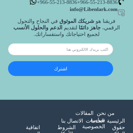
966-55-213-8836+
966-55-213-8836+
info@Libenlark.com
فريقنا هو
شريكك الموثوق
في النجاح والتحول
الرقمي،
جاهز دائمًا
لتقديم
الدعم والحلول الأنسب
لجميع احتياجاتك واستفساراتك.
اشترك
من نحن
المقالات
سياسة
الرئيسية
الخدمات
الاتصال بنا
الخصوصية
حقوق
الشروط
اتفاقية