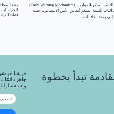
آليات التنبيه المبكر للحوادث (Early Warning Mechanisms)
دقة اليقظة:
الحراسات الأ
د آليات التنبيه المبكر أساس الأمن الاستباقي، حيث
(Tracking Incidents and Daily Tasks)…
إلى رصد العلامات…
فريقنا هو
شري
قادمة تبدأ بخطوة
جاهز دائمًا
لت
واستفساراتك