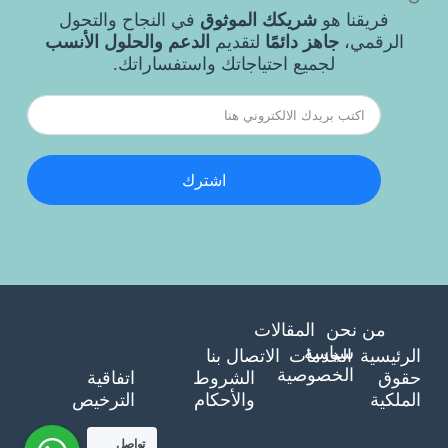
فريقنا هو
شريكك الموثوق
في النجاح والتحول
الرقمي،
جاهز دائمًا
لتقديم
الدعم والحلول الأنسب
لجميع احتياجاتك واستفساراتك.
اشترك
من نحن
المقالات
سياسة
الرئيسية
الخدمات
الاتصال بنا
الخصوصية
حقوق
الشروط
اتفاقية
الملكية
والأحكام
الترخيص
تواصل