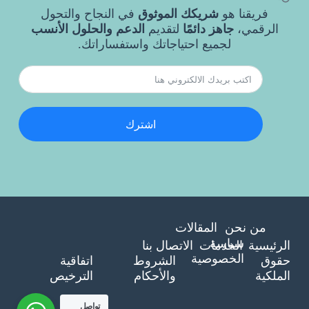
فريقنا هو
شريكك الموثوق
في النجاح والتحول
الرقمي،
جاهز دائمًا
لتقديم
الدعم والحلول الأنسب
لجميع احتياجاتك واستفساراتك.
اشترك
من نحن
المقالات
سياسة
الرئيسية
الخدمات
الاتصال بنا
الخصوصية
حقوق
الشروط
اتفاقية
الملكية
والأحكام
الترخيص
تواصل