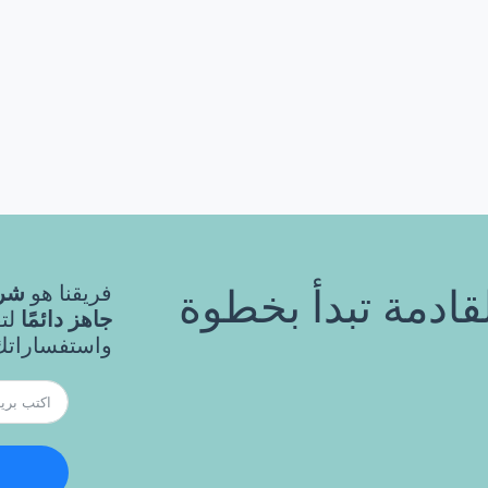
فريقنا هو
شري
قادمة تبدأ بخطوة
جاهز دائمًا
لت
واستفساراتك