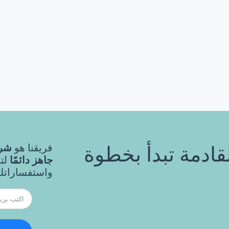
فريقنا هو
شري
قادمة تبدأ بخطوة
جاهز دائمًا
لت
واستفساراتك