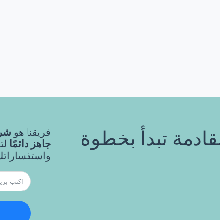
فريقنا هو
شري
قادمة تبدأ بخطوة
جاهز دائمًا
لت
واستفساراتك