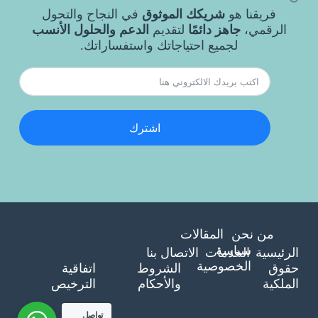
فريقنا هو
شريكك الموثوق
في النجاح والتحول
الرقمي،
جاهز دائمًا
لتقديم
الدعم والحلول الأنسب
لجميع احتياجاتك واستفساراتك.
اشترك
من نحن
المقالات
سياسة
الرئيسية
الخدمات
الاتصال بنا
الخصوصية
حقوق
الشروط
اتفاقية
الملكية
والأحكام
الترخيص
تواصل