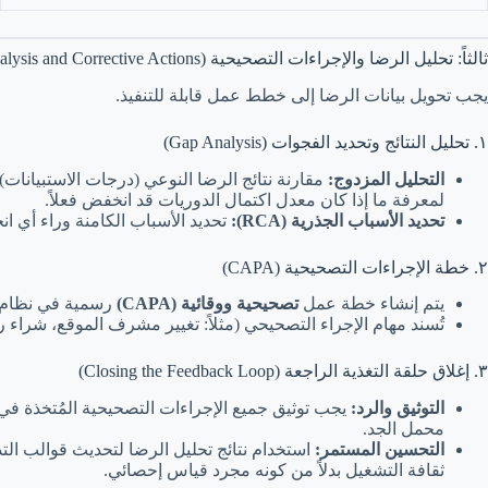
ثالثاً: تحليل الرضا والإجراءات التصحيحية (Analysis and Corrective Actions)
يجب تحويل بيانات الرضا إلى خطط عمل قابلة للتنفيذ.
١. تحليل النتائج وتحديد الفجوات (Gap Analysis)
التحليل المزدوج:
مقارنة نتائج الرضا النوعي (درجات الاستبيانات) مع النتائج الكمية (الـ KPIs). إذا كان العميل غير راضٍ عن التغطية (نت
لمعرفة ما إذا كان معدل اكتمال الدوريات قد انخفض فعلاً.
تحديد الأسباب الجذرية (RCA):
تحديد الأسباب الكامنة وراء أي 
٢. خطة الإجراءات التصحيحية (CAPA)
يتم إنشاء خطة عمل
تصحيحية ووقائية (CAPA)
رسمية في نظام إدارة المشروع في
تُسند مهام الإجراء التصحيحي (مثلاً: تغيير مشرف الموقع، شراء
٣. إغلاق حلقة التغذية الراجعة (Closing the Feedback Loop)
التوثيق والرد:
يجب توثيق جميع الإجراءات التصحيحية المُتخذة في س
محمل الجد.
التحسين المستمر:
ثقافة التشغيل بدلاً من كونه مجرد قياس إحصائي.