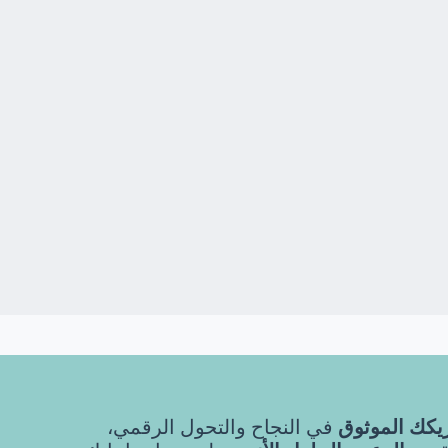
كك الموثوق
في النجاح والتحول الرقمي،