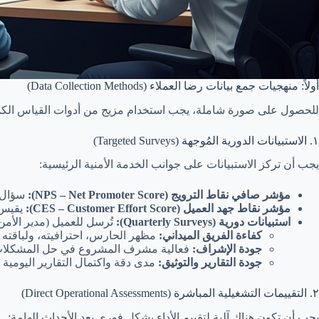
أولاً: منهجيات جمع بيانات رضا العملاء (Data Collection Methods)
للحصول على صورة شاملة، يجب استخدام مزيج من أدوات القياس الكم
١. الاستبيانات الدورية المُوجهة (Targeted Surveys)
يجب أن تركز الاستبيانات على جوانب الخدمة الأمنية الرئيسية:
مؤشر صافي نقاط الترويج (NPS – Net Promoter Score):
سؤال واحد
مؤشر نقاط جهد العميل (CES – Customer Effort Score):
يقيس 
استبيانات دورية (Quarterly Surveys):
تُرسل للعميل (مدير الأمن
كفاءة الفريق الميداني:
مظهر الحارس، احترافيته، ولباقته 
جودة الإشراف:
فعالية مشرف المشروع في حل المشكلات 
جودة التقارير والتوثيق:
مدى دقة واكتمال التقارير اليومية و
٢. التقييمات التشغيلية المباشرة (Direct Operational Assessments)
يجب أن تكون هناك آلية لتقييم الأداء بشكل فوري بعد الأحداث الهامة: