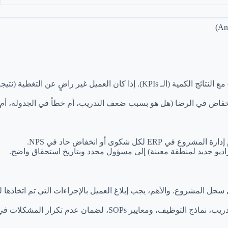
يجة منخفضة في الاستبيان)، يجب التحقق فوراً من سجلات
انخفاض في الرضا (هل هو بسبب ضعف التدريب، أم خطأ في الجدولة، أم
 ERP لكل شكوى أو انخفاض حاد في NPS.
 راديو جديد لمنطقة معينة) إلى مسؤول محدد وبتاريخ استحقاق واضح.
جل المشروع. والأهم، يجب إبلاغ العميل بالإجراءات التي تم اتخاذها ل
استخدام نتائج تحليل الرضا لتحديث قوالب التدريب، نماذج الت