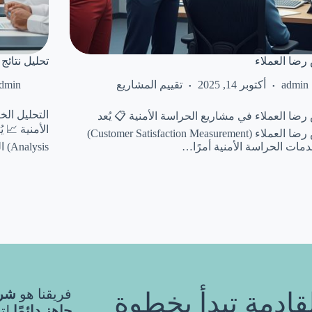
ريع المنفذة
قياس رضا ال
dmin
تقييم المشاريع
أكتوبر 14, 2025
admin
 في الحراسة
قياس رضا العملاء في مشاريع الحراسة الأمنية 
قياس رضا العملاء (Customer Satisfaction Measurement)
Analysis) المرحلة الأخيرة والحاسمة…
عن خدمات الحراسة الأمنية أ
ثوق
فريقنا هو
تواصل معنا... شر
يم
جاهز دائمًا